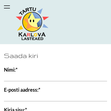
lisati ostukorvi.
Vaata ostukorvi
Saada kiri
Nimi:
E-posti aadress:
Kirja sisu: