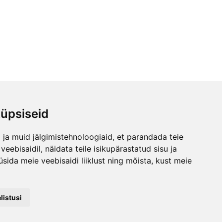
üpsiseid
ja muid jälgimistehnoloogiaid, et parandada teie
eebisaidil, näidata teile isikupärastatud sisu ja
üsida meie veebisaidi liiklust ning mõista, kust meie
istusi