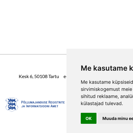
Me kasutame k
Kesk 6, 50108 Tartu e-post: karlova@tartu.ee
Me kasutame küpsiseid 
sirvimiskogemust meie v
sihitud reklaame, analü
külastajad tulevad.
OK
Muuda minu eel