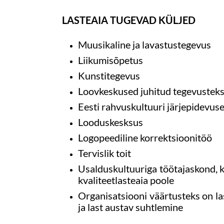
LASTEAIA TUGEVAD KÜLJED
Muusikaline ja lavastustegevus
Liikumisõpetus
Kunstitegevus
Loovkeskused juhitud tegevustek
Eesti rahvuskultuuri järjepidevu
Looduskesksus
Logopeediline korrektsioonitöö
Tervislik toit
Usalduskultuuriga töötajaskond, ke
kvaliteetlasteaia poole
Organisatsiooni väärtusteks on la
ja last austav suhtlemine