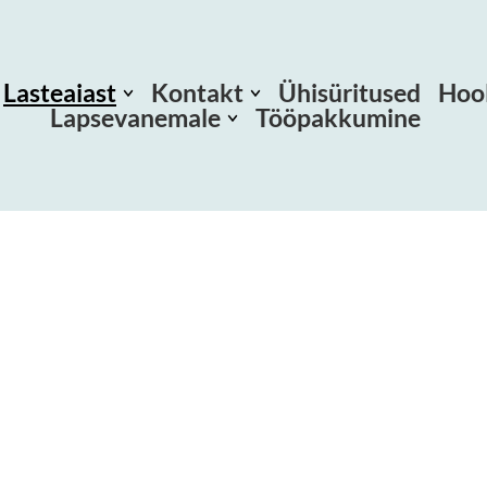
Lasteaiast
Kontakt
Ühisüritused
Hoo
Lapsevanemale
Tööpakkumine
Põhimäärus
Saada kiri
Uute laste
harjutamine
Arengukava
Õppekava
Kodukord
Koosseis
Andmekaitse
Lasteaia tasu
Toitlustamine