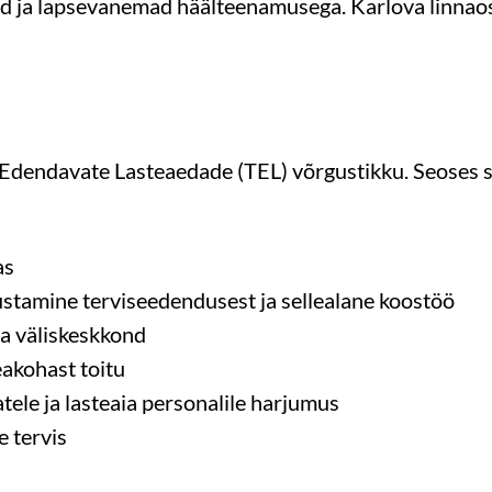
ed ja lapsevanemad häälteenamusega. Karlova linnao
 Edendavate Lasteaedade (TEL) võrgustikku. Seoses s
as
stamine terviseedendusest ja sellealane koostöö
 ja väliskeskkond
eakohast toitu
tele ja lasteaia personalile harjumus
e tervis