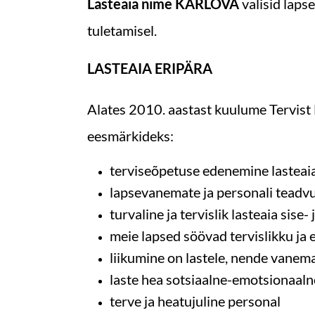
Lasteaia nime KARLOVA
valisid laps
tuletamisel.
LASTEAIA ERIPÄRA
Alates 2010. aastast kuulume Tervist
eesmärkideks:
terviseõpetuse edenemine lasteai
lapsevanemate ja personali teadvu
turvaline ja tervislik lasteaia sise-
meie lapsed söövad tervislikku ja 
liikumine on lastele, nende vanema
laste hea sotsiaalne-emotsionaaln
terve ja heatujuline personal