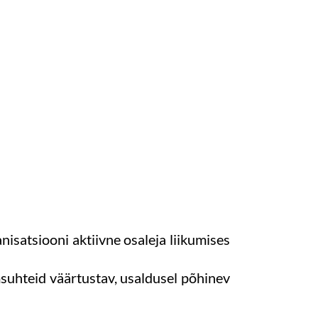
isatsiooni aktiivne osaleja liikumises
msuhteid väärtustav, usaldusel põhinev