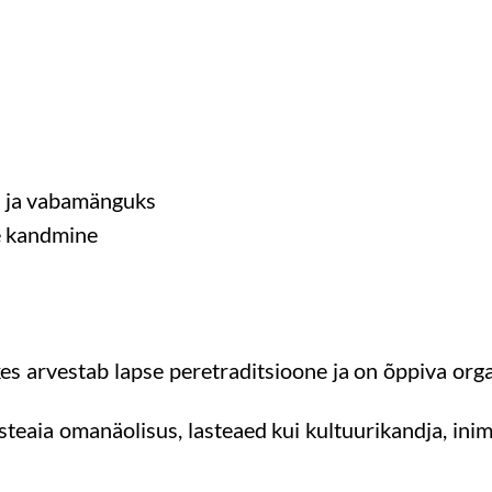
s ja vabamänguks
se kandmine
s arvestab lapse peretraditsioone ja on õppiva organ
steaia omanäolisus, lasteaed kui kultuurikandja, ini