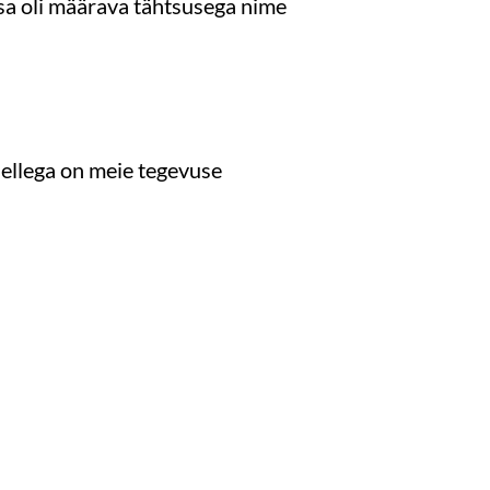
sa oli määrava tähtsusega nime
ellega on meie tegevuse