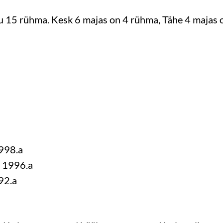
kku 15 rühma. Kesk 6 majas on 4 rühma, Tähe 4 majas 
1998.a
e 1996.a
92.a